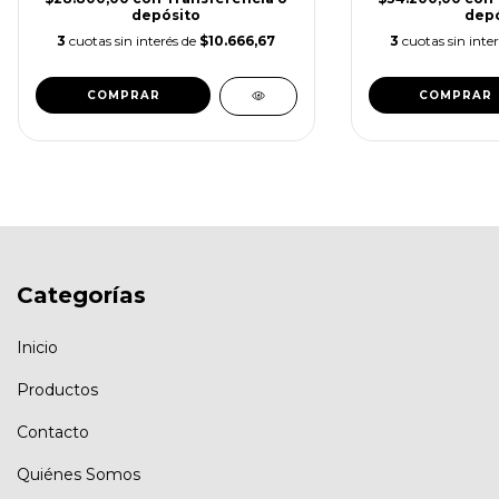
depósito
depó
3
cuotas sin interés de
$10.666,67
3
cuotas sin inte
COMPRAR
COMPRAR
Categorías
Inicio
Productos
Contacto
Quiénes Somos