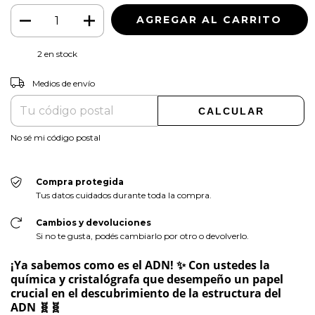
2
en stock
CAMBIAR CP
Entregas para el CP:
Medios de envío
CALCULAR
No sé mi código postal
Compra protegida
Tus datos cuidados durante toda la compra.
Cambios y devoluciones
Si no te gusta, podés cambiarlo por otro o devolverlo.
¡Ya sabemos como es el ADN! ✨ Con ustedes la
química y cristalógrafa que desempeño un papel
crucial en el descubrimiento de la estructura del
ADN 🧬🧬