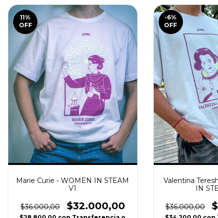
11
%
-6
%
OFF
OFF
Marie Curie - WOMEN IN STEAM
Valentina Tere
V1
IN ST
$32.000,00
$
$36.000,00
$36.000,00
$28.800,00
con
Transferencia o
$34.200,00
con